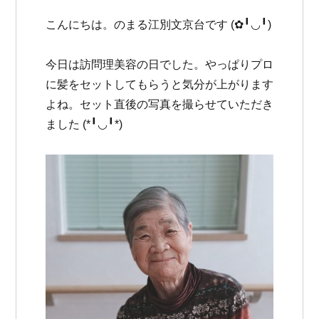
こんにちは。のまる江別文京台です (✿╹◡╹)
今日は訪問理美容の日でした。やっぱりプロ
に髪をセットしてもらうと気分が上がります
よね。セット直後の写真を撮らせていただき
ました (*╹◡╹*)